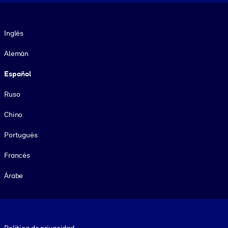
Idioma
Inglés
Alemán
Español
Ruso
Chino
Portugués
Francés
Árabe
Footer legal