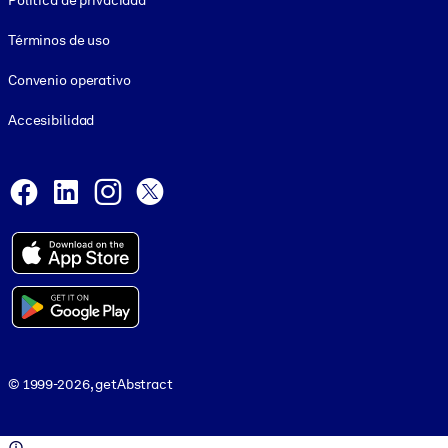
Política de privacidad
Términos de uso
Convenio operativo
Accesibilidad
Social and Apps
Facebook
LinkedIn
Instagram
X
© 1999-2026, getAbstract
© 1999-2026, getAbstract