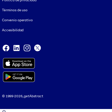
Política de privacidad
Términos de uso
Convenio operativo
Accesibilidad
Social and Apps
Facebook
LinkedIn
Instagram
X
© 1999-2026, getAbstract
© 1999-2026, getAbstract