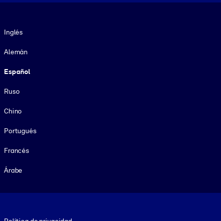
Idioma
Inglés
Alemán
Español
Ruso
Chino
Portugués
Francés
Árabe
Footer legal