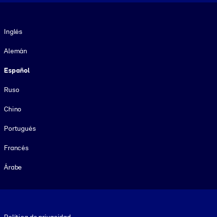
Idioma
Inglés
Alemán
Español
Ruso
Chino
Portugués
Francés
Árabe
Footer legal