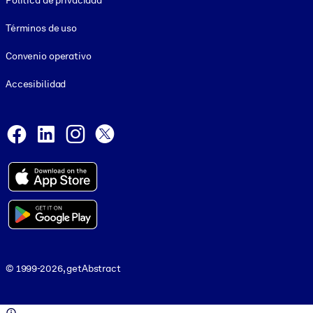
Política de privacidad
Términos de uso
Convenio operativo
Accesibilidad
Social and Apps
Facebook
LinkedIn
Instagram
X
© 1999-2026, getAbstract
© 1999-2026, getAbstract