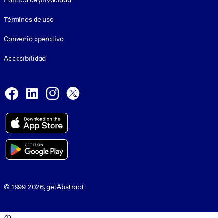
Política de privacidad
Términos de uso
Convenio operativo
Accesibilidad
Social and Apps
Facebook
LinkedIn
Instagram
X
© 1999-2026, getAbstract
© 1999-2026, getAbstract