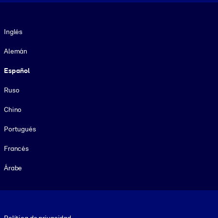
Idioma
Inglés
Alemán
Español
Ruso
Chino
Portugués
Francés
Árabe
Footer legal