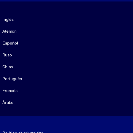
Idioma
Inglés
Alemán
Español
Ruso
Chino
Portugués
Francés
Árabe
Footer legal