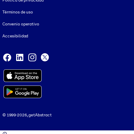
Política de privacidad
Términos de uso
Convenio operativo
Accesibilidad
Social and Apps
Facebook
LinkedIn
Instagram
X
© 1999-2026, getAbstract
© 1999-2026, getAbstract