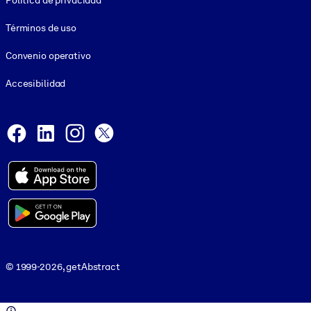
Política de privacidad
Términos de uso
Convenio operativo
Accesibilidad
Social and Apps
Facebook
LinkedIn
Instagram
X
© 1999-2026, getAbstract
© 1999-2026, getAbstract