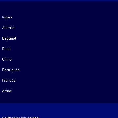
Idioma
Inglés
Alemán
Español
Ruso
Chino
Portugués
Francés
Árabe
Footer legal