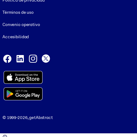
Política de privacidad
Términos de uso
Convenio operativo
Accesibilidad
Social and Apps
Facebook
LinkedIn
Instagram
X
© 1999-2026, getAbstract
© 1999-2026, getAbstract