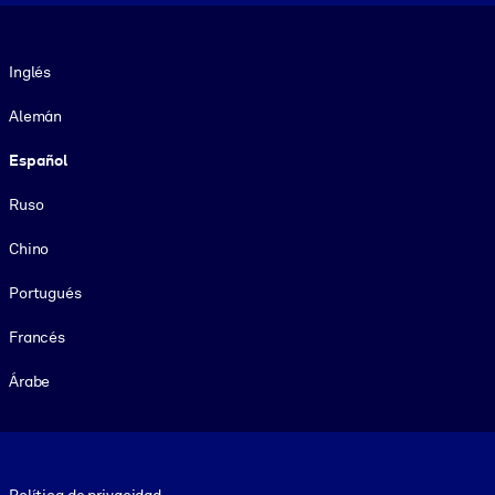
Idioma
Inglés
Alemán
Español
Ruso
Chino
Portugués
Francés
Árabe
Footer legal