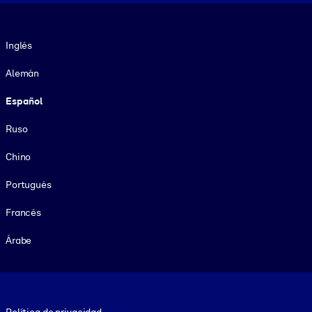
Idioma
Inglés
Alemán
Español
Ruso
Chino
Portugués
Francés
Árabe
Footer legal