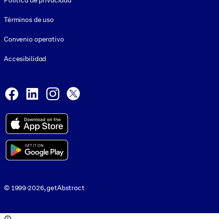
Política de privacidad
Términos de uso
Convenio operativo
Accesibilidad
Social and Apps
Facebook
LinkedIn
Instagram
X
© 1999-2026, getAbstract
© 1999-2026, getAbstract