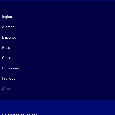
Idioma
Inglés
Alemán
Español
Ruso
Chino
Portugués
Francés
Árabe
Footer legal