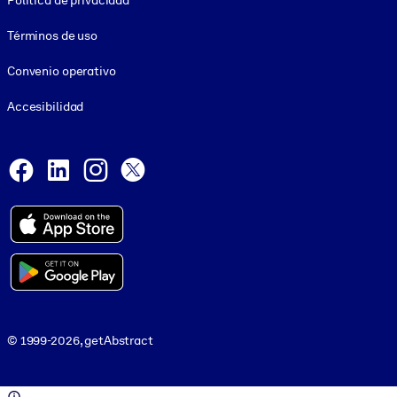
Política de privacidad
Términos de uso
Convenio operativo
Accesibilidad
Social and Apps
Facebook
LinkedIn
Instagram
X
© 1999-2026, getAbstract
© 1999-2026, getAbstract