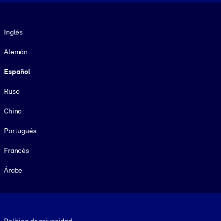
Idioma
Inglés
Alemán
Español
Ruso
Chino
Portugués
Francés
Árabe
Footer legal