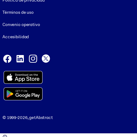
Política de privacidad
Términos de uso
Convenio operativo
Accesibilidad
Social and Apps
Facebook
LinkedIn
Instagram
X
© 1999-2026, getAbstract
© 1999-2026, getAbstract