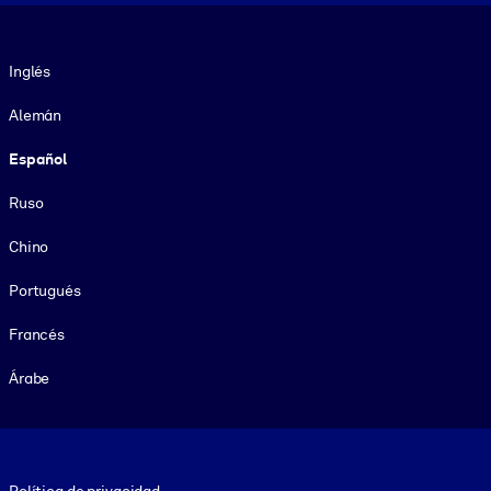
Idioma
Inglés
Alemán
Español
Ruso
Chino
Portugués
Francés
Árabe
Footer legal