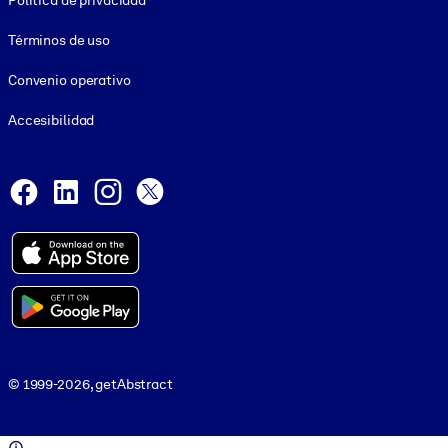
Política de privacidad
Términos de uso
Convenio operativo
Accesibilidad
Social and Apps
Facebook
LinkedIn
Instagram
X
© 1999-2026, getAbstract
© 1999-2026, getAbstract