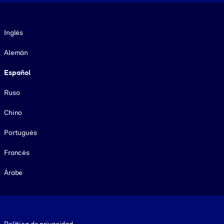
Idioma
Inglés
Alemán
Español
Ruso
Chino
Portugués
Francés
Árabe
Footer legal