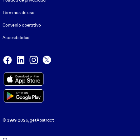
Política de privacidad
Términos de uso
Convenio operativo
Accesibilidad
Social and Apps
Facebook
LinkedIn
Instagram
X
© 1999-2026, getAbstract
© 1999-2026, getAbstract