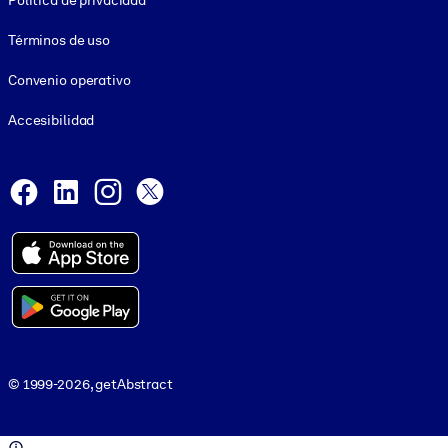
Política de privacidad
Términos de uso
Convenio operativo
Accesibilidad
Social and Apps
Facebook
LinkedIn
Instagram
X
© 1999-2026, getAbstract
© 1999-2026, getAbstract