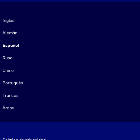
Idioma
Inglés
Alemán
Español
Ruso
Chino
Portugués
Francés
Árabe
Footer legal