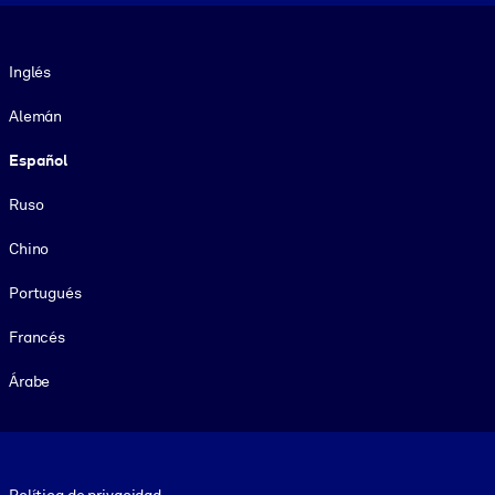
Idioma
Inglés
Alemán
Español
Ruso
Chino
Portugués
Francés
Árabe
Footer legal