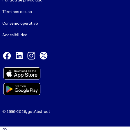
Política de privacidad
Términos de uso
Convenio operativo
Accesibilidad
Social and Apps
Facebook
LinkedIn
Instagram
X
© 1999-2026, getAbstract
© 1999-2026, getAbstract