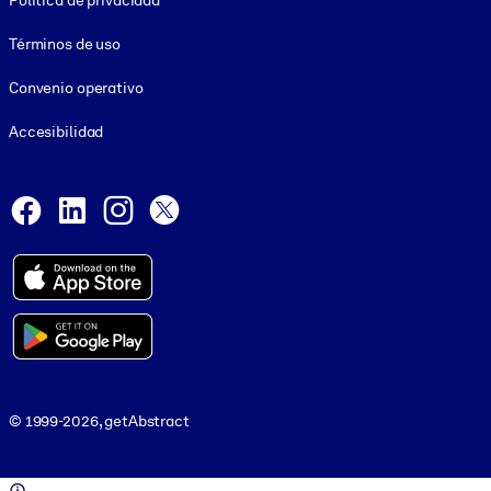
Política de privacidad
Términos de uso
Convenio operativo
Accesibilidad
Social and Apps
Facebook
LinkedIn
Instagram
X
© 1999-2026, getAbstract
© 1999-2026, getAbstract