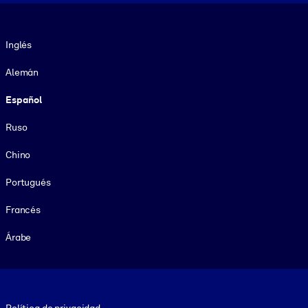
Idioma
Inglés
Alemán
Español
Ruso
Chino
Portugués
Francés
Árabe
Footer legal