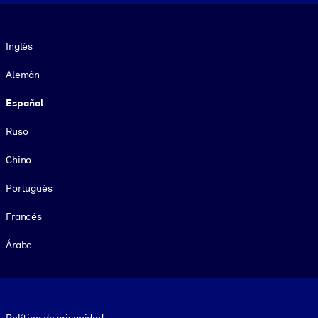
Idioma
Inglés
Alemán
Español
Ruso
Chino
Portugués
Francés
Árabe
Footer legal