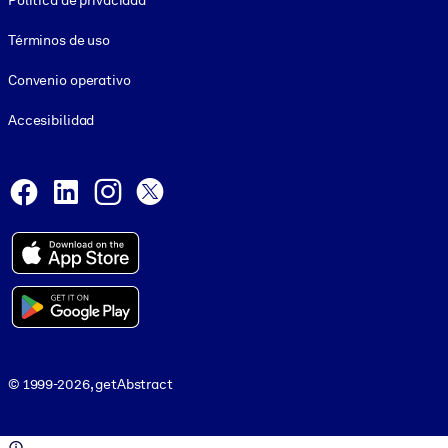
Política de privacidad
Términos de uso
Convenio operativo
Accesibilidad
Social and Apps
Facebook
LinkedIn
Instagram
X
© 1999-2026, getAbstract
© 1999-2026, getAbstract