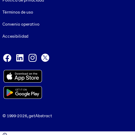
Política de privacidad
Términos de uso
Convenio operativo
Accesibilidad
Social and Apps
Facebook
LinkedIn
Instagram
X
© 1999-2026, getAbstract
© 1999-2026, getAbstract