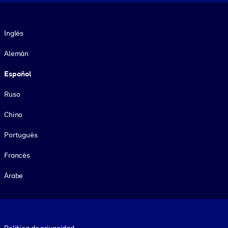
Idioma
Inglés
Alemán
Español
Ruso
Chino
Portugués
Francés
Árabe
Footer legal