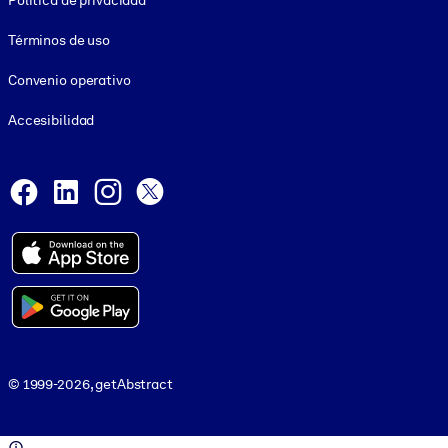
Política de privacidad
Términos de uso
Convenio operativo
Accesibilidad
Social and Apps
Facebook
LinkedIn
Instagram
X
© 1999-2026, getAbstract
© 1999-2026, getAbstract