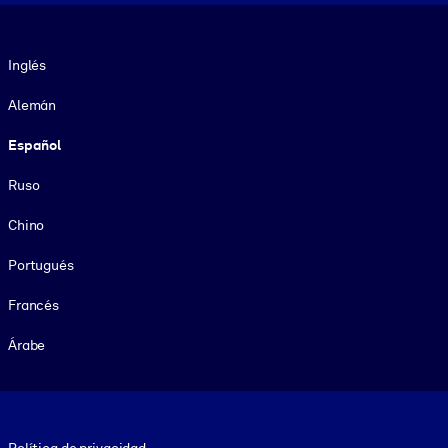
Idioma
Inglés
Alemán
Español
Ruso
Chino
Portugués
Francés
Árabe
Footer legal