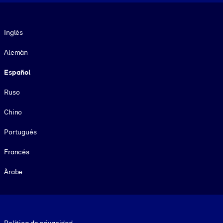
Idioma
Inglés
Alemán
Español
Ruso
Chino
Portugués
Francés
Árabe
Footer legal