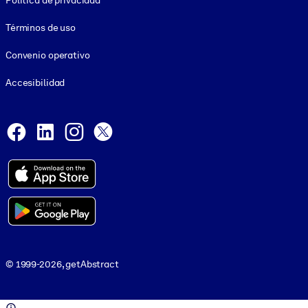
Política de privacidad
Términos de uso
Convenio operativo
Accesibilidad
Social and Apps
Facebook
LinkedIn
Instagram
X
© 1999-2026, getAbstract
© 1999-2026, getAbstract