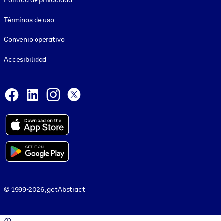
Política de privacidad
Términos de uso
Convenio operativo
Accesibilidad
Social and Apps
Facebook
LinkedIn
Instagram
X
© 1999-2026, getAbstract
© 1999-2026, getAbstract