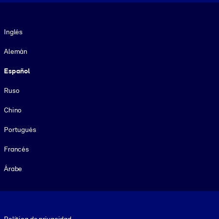
Idioma
Inglés
Alemán
Español
Ruso
Chino
Portugués
Francés
Árabe
Footer legal