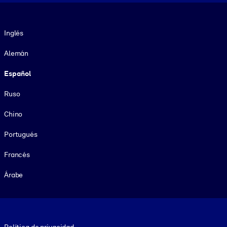
Idioma
Inglés
Alemán
Español
Ruso
Chino
Portugués
Francés
Árabe
Footer legal