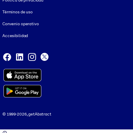
Política de privacidad
Términos de uso
Convenio operativo
Accesibilidad
Social and Apps
Facebook
LinkedIn
Instagram
X
© 1999-2026, getAbstract
© 1999-2026, getAbstract