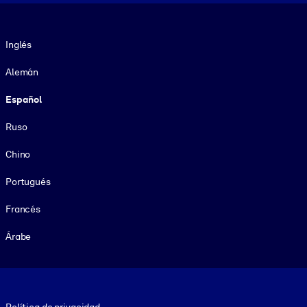
Idioma
Inglés
Alemán
Español
Ruso
Chino
Portugués
Francés
Árabe
Footer legal