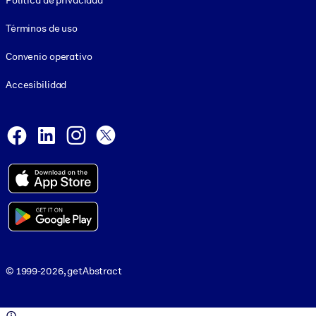
Política de privacidad
Términos de uso
Convenio operativo
Accesibilidad
Social and Apps
Facebook
LinkedIn
Instagram
X
© 1999-2026, getAbstract
© 1999-2026, getAbstract