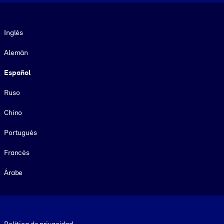
Idioma
Inglés
Alemán
Español
Ruso
Chino
Portugués
Francés
Árabe
Footer legal