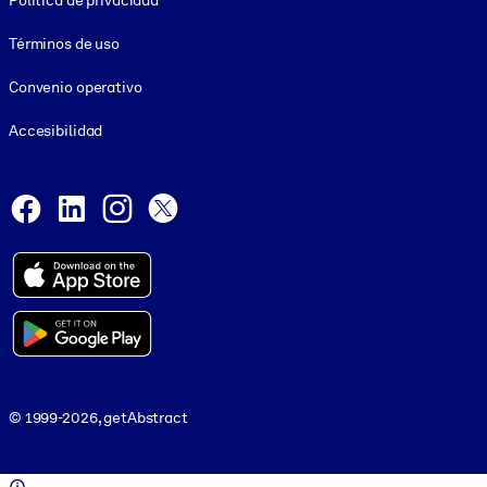
Política de privacidad
Términos de uso
Convenio operativo
Accesibilidad
Social and Apps
Facebook
LinkedIn
Instagram
X
© 1999-2026, getAbstract
© 1999-2026, getAbstract