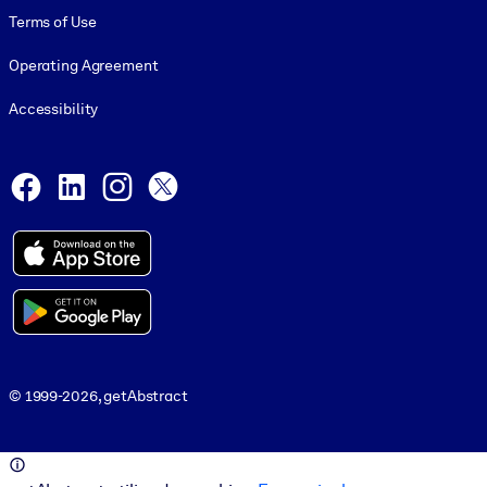
Terms of Use
Operating Agreement
Accessibility
Social and Apps
Facebook
LinkedIn
Instagram
X
© 1999-2026, getAbstract
© 1999-2026, getAbstract