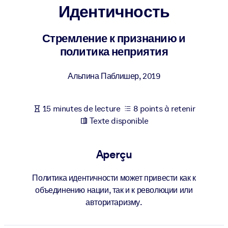
Bâtissez une main-d'œuvre plus saine et plus résiliente.
Идентичность
Стремление к признанию и
PAR SYSTÈME
Pour LMS/LXP
политика неприятия
Intégrez des connaissances vérifiées et concises dans votre
LMS/LXP pour de meilleurs résultats d'apprentissage.
Альпина Паблишер
,
2019
Pour bibliothèques d'entreprise
15 minutes de lecture
8 points à retenir
Enrichissez votre bibliothèque d'entreprise avec des connaissanc
Texte disponible
commerciales fiables et prêtes à l'emploi.
Pour les systèmes d’IA
Aperçu
Alimentez vos systèmes d'IA avec des connaissances fiables et
structurées pour améliorer les résultats.
Политика идентичности может привести как к
объединению нации, так и к революции или
авторитаризму.