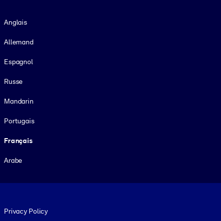
Langue
Anglais
Allemand
Espagnol
Russe
Mandarin
Portugais
Français
Arabe
Footer legal
Privacy Policy