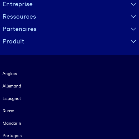
Visually hidden Text
Entreprise
Ressources
Partenaires
Produit
Langue
Anglais
Allemand
Espagnol
Russe
Mandarin
Portugais