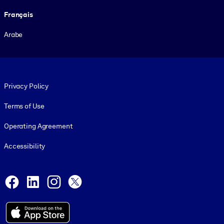
Français
Arabe
Footer legal
Privacy Policy
Terms of Use
Operating Agreement
Accessibility
Social and Apps
Facebook
LinkedIn
Instagram
X