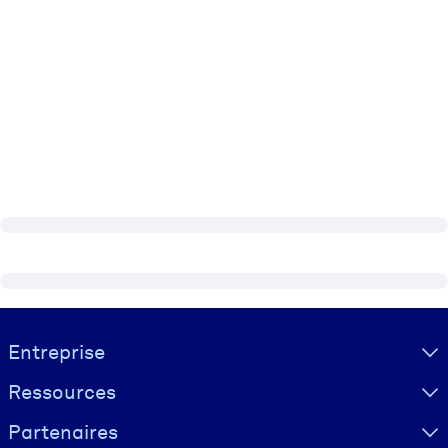
Visually hidden Text
Entreprise
Ressources
Partenaires