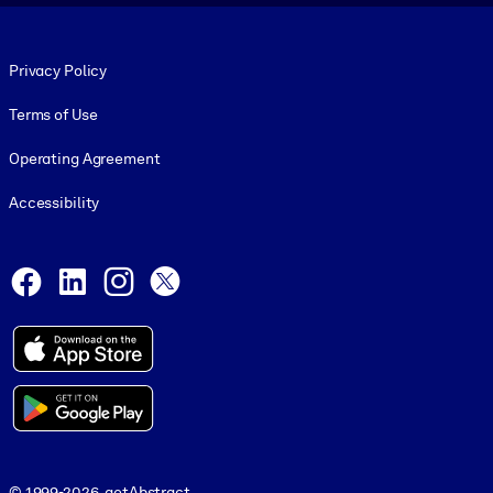
Footer legal
Privacy Policy
Terms of Use
Operating Agreement
Accessibility
Social and Apps
Facebook
LinkedIn
Instagram
X
© 1999-2026, getAbstract
© 1999-2026, getAbstract