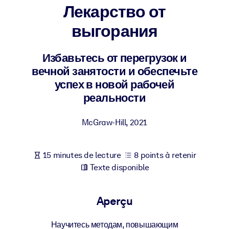
Bâtissez une main-d'œuvre plus saine et plus résiliente.
Лекарство от
выгорания
PAR SYSTÈME
Pour LMS/LXP
Избавьтесь от перегрузок и
Intégrez des connaissances vérifiées et concises dans votre
вечной занятости и обеспечьте
LMS/LXP pour de meilleurs résultats d'apprentissage.
успех в новой рабочей
Pour bibliothèques d'entreprise
реальности
Enrichissez votre bibliothèque d'entreprise avec des connaissanc
McGraw-Hill
,
2021
commerciales fiables et prêtes à l'emploi.
Pour les systèmes d’IA
15 minutes de lecture
8 points à retenir
Alimentez vos systèmes d'IA avec des connaissances fiables et
Texte disponible
structurées pour améliorer les résultats.
Aperçu
Научитесь методам, повышающим