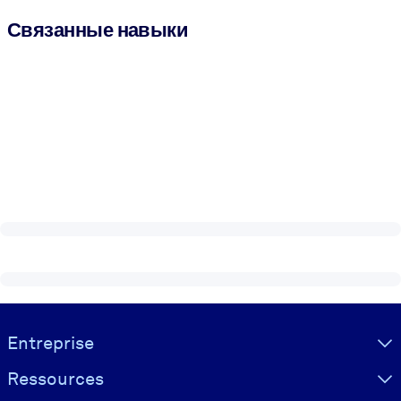
Связанные навыки
Visually hidden Text
Entreprise
Ressources