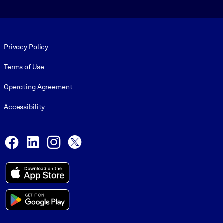
Footer legal
Privacy Policy
Terms of Use
Operating Agreement
Accessibility
Social and Apps
Facebook
LinkedIn
Instagram
X
© 1999-2026, getAbstract