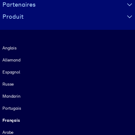
Partenaires
Produit
Langue
Anglais
Allemand
Espagnol
Russe
Mandarin
Portugais
Français
Arabe