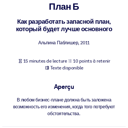
Bâtissez une main-d'œuvre plus saine et plus résiliente.
План Б
Как разработать запасной план,
PAR SYSTÈME
Pour LMS/LXP
который будет лучше основного
Intégrez des connaissances vérifiées et concises dans votre
LMS/LXP pour de meilleurs résultats d'apprentissage.
Альпина Паблишер
,
2011
Pour bibliothèques d'entreprise
15 minutes de lecture
10 points à retenir
Enrichissez votre bibliothèque d'entreprise avec des connaissanc
Texte disponible
commerciales fiables et prêtes à l'emploi.
Pour les systèmes d’IA
Aperçu
Alimentez vos systèmes d'IA avec des connaissances fiables et
structurées pour améliorer les résultats.
В любом бизнес-плане должна быть заложена
возможность его изменения, когда того потребуют
обстоятельства.