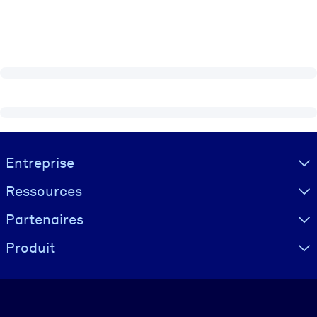
Visually hidden Text
Entreprise
Ressources
Partenaires
Produit
Langue