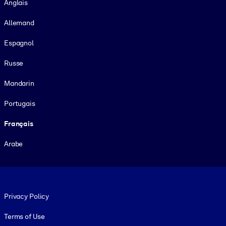
Anglais
Allemand
Espagnol
Russe
Mandarin
Portugais
Français
Arabe
Footer legal
Privacy Policy
Terms of Use