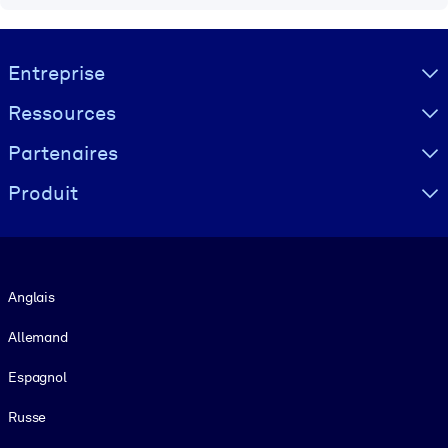
Visually hidden Text
Entreprise
Ressources
Partenaires
Produit
Langue
Anglais
Allemand
Espagnol
Russe