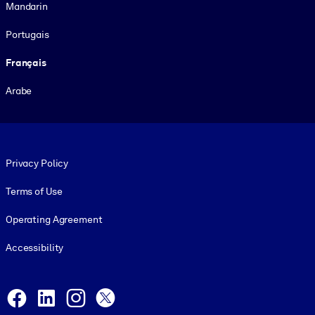
Mandarin
Portugais
Français
Arabe
Footer legal
Privacy Policy
Terms of Use
Operating Agreement
Accessibility
Social and Apps
Facebook
LinkedIn
Instagram
X