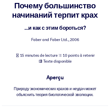
Bâtissez une main-d'œuvre plus saine et plus résiliente.
Почему большинство
начинаний терпит крах
PAR SYSTÈME
Pour LMS/LXP
...и как с этим бороться?
Intégrez des connaissances vérifiées et concises dans votre
LMS/LXP pour de meilleurs résultats d'apprentissage.
Faber and Faber Ltd.
,
2006
Pour bibliothèques d'entreprise
Enrichissez votre bibliothèque d'entreprise avec des connaissanc
15 minutes de lecture
10 points à retenir
commerciales fiables et prêtes à l'emploi.
Texte disponible
Pour les systèmes d’IA
Alimentez vos systèmes d'IA avec des connaissances fiables et
Aperçu
structurées pour améliorer les résultats.
Природу экономических крахов и неудач может
объяснить теория биологической эволюции.