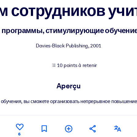
м сотрудников учи
XP pour de meilleurs résultats d'apprentissage.
и программы, стимулирующие обучение
s commerciales fiables et prêtes à l'emploi.
Davies-Black Publishing
,
2001
10 points à retenir
cturées pour améliorer les résultats.
Aperçu
бучения, вы сможете организовать непрерывное повышение 
6