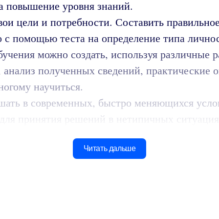
а повышение уровня знаний.
ои цели и потребности. Составить правильное
с помощью теста на определение типа личнос
учения можно создать, используя различные р
, анализ полученных сведений, практические
ногому научиться.
ешать в современных, быстро меняющихся усло
 для принятия решений в нетипичных ситуация
Читать дальше