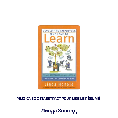
 et l'action rapide.
 l'avenir.
REJOIGNEZ GETABSTRACT POUR LIRE LE RÉSUMÉ !
Линда Хонолд