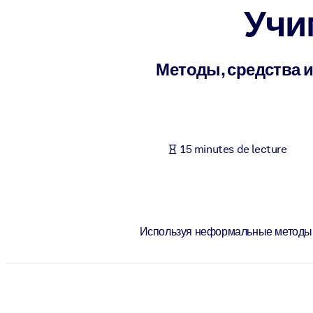
Учи
PAR SYSTÈME
Pour LMS/LXP
Intégrez des connaissances vérifiées et concises dans votre LMS/L
Методы, средства 
Pour bibliothèques d'entreprise
Enrichissez votre bibliothèque d'entreprise avec des connaissance
Pour les systèmes d’IA
15 minutes de lecture
Alimentez vos systèmes d'IA avec des connaissances fiables et stru
Используя неформальные методы о