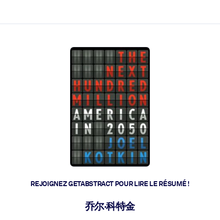
 et l'action rapide.
 l'avenir.
REJOIGNEZ GETABSTRACT POUR LIRE LE RÉSUMÉ !
乔尔·科特金