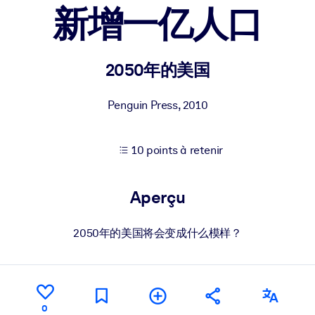
新增一亿人口
XP pour de meilleurs résultats d'apprentissage.
2050年的美国
s commerciales fiables et prêtes à l'emploi.
Penguin Press
,
2010
10 points à retenir
cturées pour améliorer les résultats.
Aperçu
2050年的美国将会变成什么模样？
0