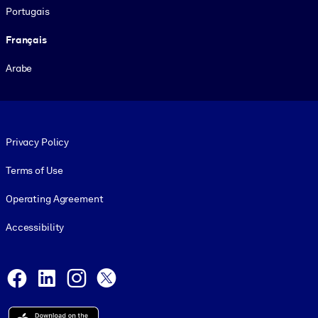
Portugais
Français
Arabe
Footer legal
Privacy Policy
Terms of Use
Operating Agreement
Accessibility
Social and Apps
Facebook
LinkedIn
Instagram
X