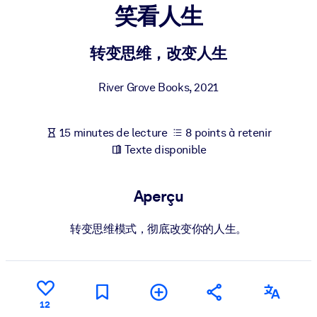
Bâtissez une main-d'œuvre plus saine et plus résiliente.
笑看人生
转变思维，改变人生
PAR SYSTÈME
Pour LMS/LXP
River Grove Books
,
2021
Intégrez des connaissances vérifiées et concises dans votre
LMS/LXP pour de meilleurs résultats d'apprentissage.
Pour bibliothèques d'entreprise
15 minutes de lecture
8 points à retenir
Texte disponible
Enrichissez votre bibliothèque d'entreprise avec des connaissanc
commerciales fiables et prêtes à l'emploi.
Aperçu
Pour les systèmes d’IA
Alimentez vos systèmes d'IA avec des connaissances fiables et
转变思维模式，彻底改变你的人生。
structurées pour améliorer les résultats.
12