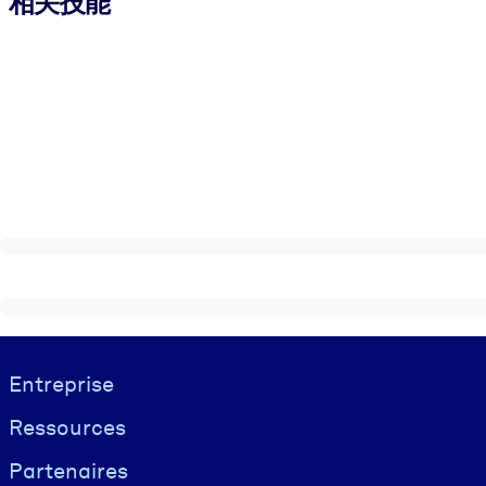
相关技能
Visually hidden Text
Entreprise
Ressources
Partenaires