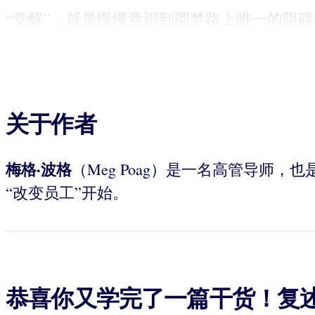
“觉醒”，就是慢慢意识到圆梦路上唯一的阻碍就是自
关于作者
梅格·波格
（Meg Poag）是一名高管导师，也
“改变员工”开始。
恭喜你又学完了一篇干货！复