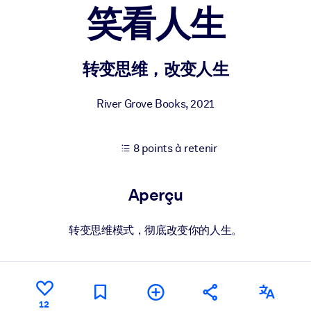
笑看人生
XP pour de meilleurs résultats d'apprentissage.
转变思维，改变人生
s commerciales fiables et prêtes à l'emploi.
River Grove Books
,
2021
8 points à retenir
cturées pour améliorer les résultats.
Aperçu
转变思维模式，彻底改变你的人生。
12