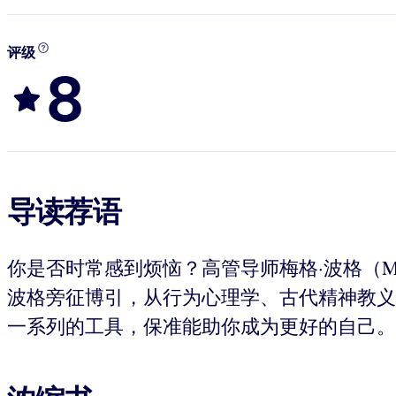
评级
8
导读荐语
你是否时常感到烦恼？高管导师梅格·波格（M
波格旁征博引，从行为心理学、古代精神教义
一系列的工具，保准能助你成为更好的自己。