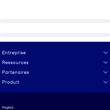
Visually hidden Text
Entreprise
Ressources
Partenaires
Produit
Langue
Anglais