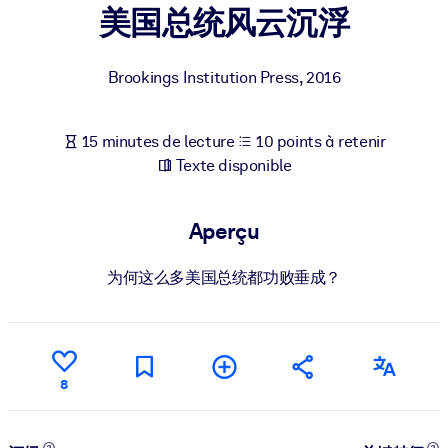
Bâtissez une main-d'œuvre plus saine et plus résiliente.
美国总统风云沉浮
PAR SYSTÈME
Brookings Institution Press
,
2016
Pour LMS/LXP
Intégrez des connaissances vérifiées et concises dans votre
15 minutes de lecture
10 points à retenir
LMS/LXP pour de meilleurs résultats d'apprentissage.
Texte disponible
Pour bibliothèques d'entreprise
Enrichissez votre bibliothèque d'entreprise avec des connaissanc
Aperçu
commerciales fiables et prêtes à l'emploi.
Pour les systèmes d’IA
为何这么多美国总统都功败垂成？
Alimentez vos systèmes d'IA avec des connaissances fiables et
structurées pour améliorer les résultats.
8