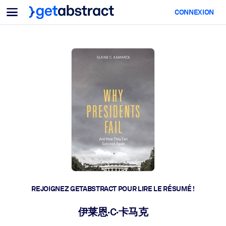
Menu
CONNEXION
Pour équipes & dirigeants
PAR CAS D'USAGE
Pour vous
Montée en compétences IA
Pour les systèmes d’IA
Dotez vos employés de compétences essentielles en IA.
Développement du leadership
Préparez vos dirigeants à la nouvelle ère du travail.
Apprentissage collaboratif
Facilitez l'apprentissage en équipe, la résolution de problèmes rée
et l'action rapide.
Upskilling & Reskilling
Développez les compétences dont votre main-d'œuvre a besoin
REJOIGNEZ GETABSTRACT POUR LIRE LE RÉSUMÉ !
pour l'avenir.
Santé et bien-être
伊莱恩·C·卡马克