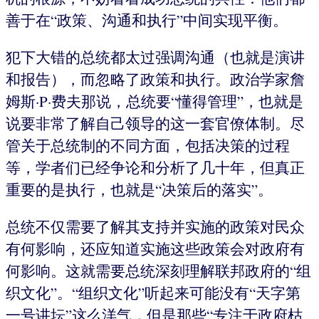
善于在“政策、沟通和执行”中间实现平衡。
犯下大错的总统都太过强调沟通（也就是演讲
和报告），而忽略了政策和执行。政治学家詹
姆斯·P·费夫那说，总统要“懂得管理”，也就是
说要非常了解自己领导的这一套官僚体制。尽
管关于总统制的不同方面，包括决策的过程
等，学者们已经争论和分析了几十年，但真正
重要的是执行，也就是“决策后的落实”。
总统不仅需要了解其支持并实施的政策对民众
有何影响，还应知道实施这些政策会对政府有
何影响。这就需要总统深刻理解联邦政府的“组
织文化”。“组织文化”听起来可能没有“天字第
一号讲坛”这么洋气，但是那些“专注于政府枯