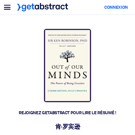
Menu
CONNEXION
Pour équipes & dirigeants
PAR CAS D'USAGE
Pour vous
Montée en compétences IA
Pour les systèmes d’IA
Dotez vos employés de compétences essentielles en IA.
Développement du leadership
Préparez vos dirigeants à la nouvelle ère du travail.
Apprentissage collaboratif
Facilitez l'apprentissage en équipe, la résolution de problèmes rée
et l'action rapide.
Upskilling & Reskilling
Développez les compétences dont votre main-d'œuvre a besoin
REJOIGNEZ GETABSTRACT POUR LIRE LE RÉSUMÉ !
pour l'avenir.
Santé et bien-être
肯·罗宾逊