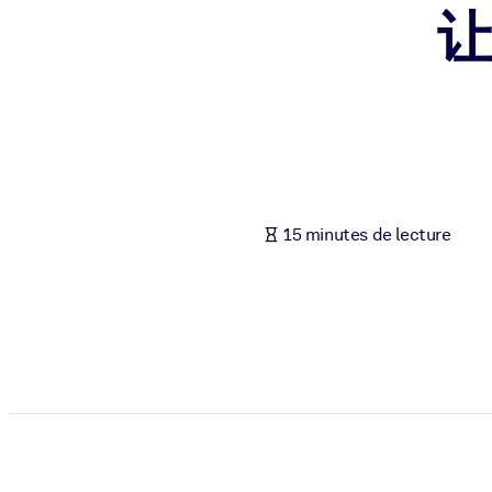
PAR SYSTÈME
Pour LMS/LXP
Intégrez des connaissances vérifiées et concises dans votre LMS/L
Pour bibliothèques d'entreprise
Enrichissez votre bibliothèque d'entreprise avec des connaissance
Pour les systèmes d’IA
15 minutes de lecture
Alimentez vos systèmes d'IA avec des connaissances fiables et stru