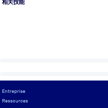
相关技能
Visually hidden Text
Entreprise
Ressources