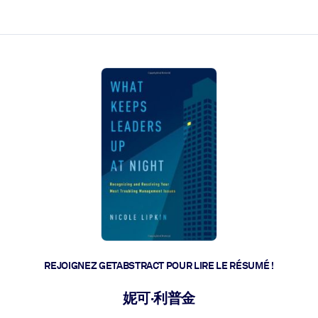
 et l'action rapide.
 l'avenir.
REJOIGNEZ GETABSTRACT POUR LIRE LE RÉSUMÉ !
妮可·利普金