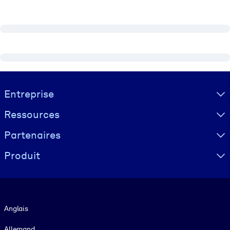
Visually hidden Text
Entreprise
Ressources
Partenaires
Produit
Langue
Anglais
Allemand