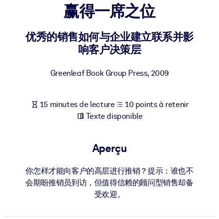
Bâtissez une main-d'œuvre plus saine et plus résiliente.
赢得一席之位
优秀的销售如何与企业建立联系并影
PAR SYSTÈME
Pour LMS/LXP
响客户决策层
Intégrez des connaissances vérifiées et concises dans votre
LMS/LXP pour de meilleurs résultats d'apprentissage.
Greenleaf Book Group Press
,
2009
Pour bibliothèques d'entreprise
15 minutes de lecture
10 points à retenir
Enrichissez votre bibliothèque d'entreprise avec des connaissanc
Texte disponible
commerciales fiables et prêtes à l'emploi.
Pour les systèmes d’IA
Aperçu
Alimentez vos systèmes d'IA avec des connaissances fiables et
structurées pour améliorer les résultats.
你怎样才能向客户的高层进行推销？提示：谁也不
会期盼推销员到访，但值得信赖的顾问型销售却备
受欢迎。