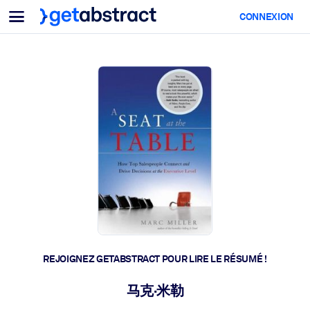
Menu
CONNEXION
Pour équipes & dirigeants
PAR CAS D'USAGE
Pour vous
Montée en compétences IA
Pour les systèmes d’IA
Dotez vos employés de compétences essentielles en IA.
Développement du leadership
Préparez vos dirigeants à la nouvelle ère du travail.
Apprentissage collaboratif
Facilitez l'apprentissage en équipe, la résolution de problèmes rée
et l'action rapide.
Upskilling & Reskilling
Développez les compétences dont votre main-d'œuvre a besoin
REJOIGNEZ GETABSTRACT POUR LIRE LE RÉSUMÉ !
pour l'avenir.
Santé et bien-être
马克·米勒