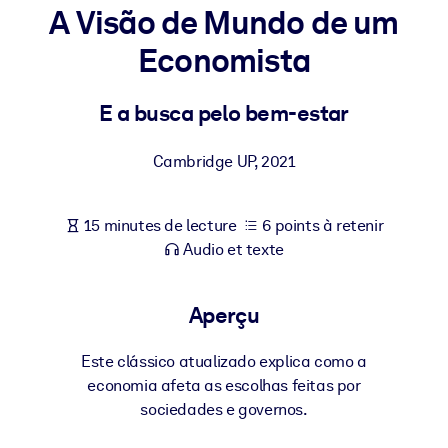
Bâtissez une main-d'œuvre plus saine et plus résiliente.
A Visão de Mundo de um
Economista
PAR SYSTÈME
Pour LMS/LXP
E a busca pelo bem-estar
Intégrez des connaissances vérifiées et concises dans votre
LMS/LXP pour de meilleurs résultats d'apprentissage.
Cambridge UP
,
2021
Pour bibliothèques d'entreprise
Enrichissez votre bibliothèque d'entreprise avec des connaissanc
15 minutes de lecture
6 points à retenir
commerciales fiables et prêtes à l'emploi.
Audio et texte
Pour les systèmes d’IA
Alimentez vos systèmes d'IA avec des connaissances fiables et
Aperçu
structurées pour améliorer les résultats.
Este clássico atualizado explica como a
economia afeta as escolhas feitas por
sociedades e governos.