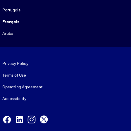
Portugais
Français
Arabe
Footer legal
Privacy Policy
Terms of Use
Operating Agreement
Accessibility
Social and Apps
Facebook
LinkedIn
Instagram
X