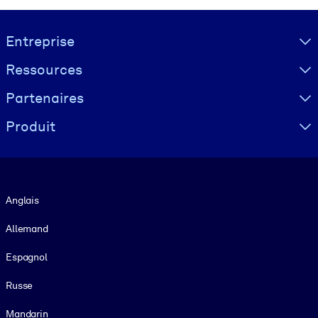
Visually hidden Text
Entreprise
Ressources
Partenaires
Produit
Langue
Anglais
Allemand
Espagnol
Russe
Mandarin