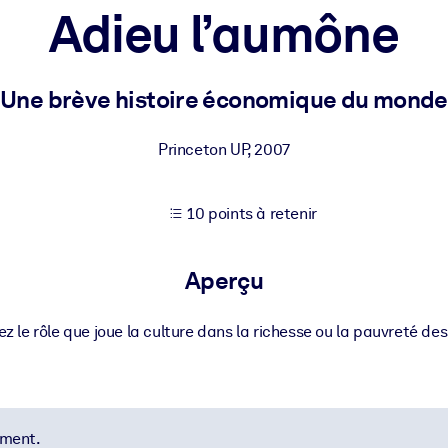
Adieu l’aumône
XP pour de meilleurs résultats d'apprentissage.
Une brève histoire économique du monde
s commerciales fiables et prêtes à l'emploi.
Princeton UP
,
2007
10 points à retenir
cturées pour améliorer les résultats.
Aperçu
z le rôle que joue la culture dans la richesse ou la pauvreté des
ement.