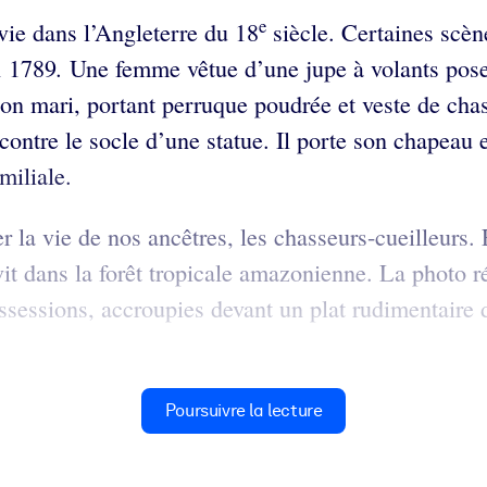
e
vie dans l’Angleterre du 18
siècle. Certaines scè
.
n 1789
Une femme vêtue d’une jupe à volants pose
on mari, portant perruque poudrée et veste de chass
ontre le socle d’une statue. Il porte son chapeau e
miliale.
 la vie de nos ancêtres, les chasseurs-cueilleurs.
vit dans la forêt tropicale amazonienne. La photo 
ssions, accroupies devant un plat rudimentaire dan
Poursuivre la lecture