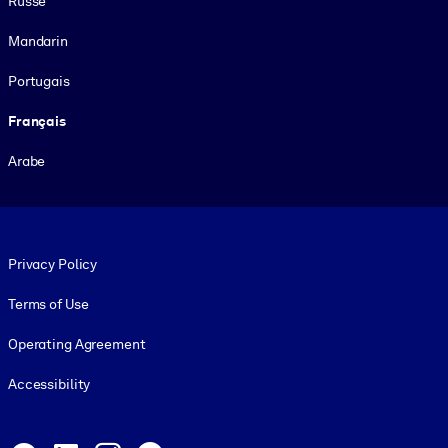
Russe
Mandarin
Portugais
Français
Arabe
Footer legal
Privacy Policy
Terms of Use
Operating Agreement
Accessibility
Social and Apps