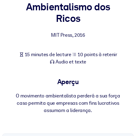
Bâtissez une main-d'œuvre plus saine et plus résiliente.
Ambientalismo dos
Ricos
PAR SYSTÈME
Pour LMS/LXP
MIT Press
,
2016
Intégrez des connaissances vérifiées et concises dans votre
LMS/LXP pour de meilleurs résultats d'apprentissage.
15 minutes de lecture
10 points à retenir
Pour bibliothèques d'entreprise
Audio et texte
Enrichissez votre bibliothèque d'entreprise avec des connaissanc
commerciales fiables et prêtes à l'emploi.
Aperçu
Pour les systèmes d’IA
Alimentez vos systèmes d'IA avec des connaissances fiables et
O movimento ambientalista perderá a sua força
structurées pour améliorer les résultats.
caso permita que empresas com fins lucrativos
assumam a liderança.