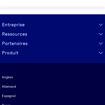
Visually hidden Text
Entreprise
Ressources
Partenaires
Produit
Langue
Anglais
Allemand
Espagnol