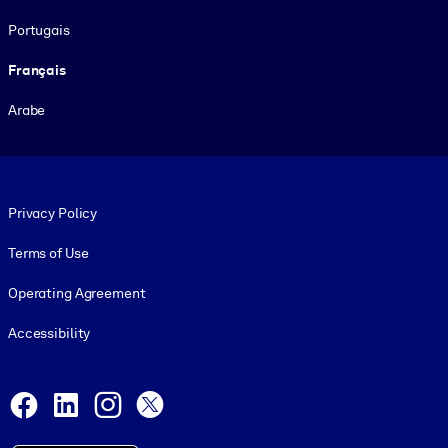
Portugais
Français
Arabe
Footer legal
Privacy Policy
Terms of Use
Operating Agreement
Accessibility
Social and Apps
Facebook
LinkedIn
Instagram
X