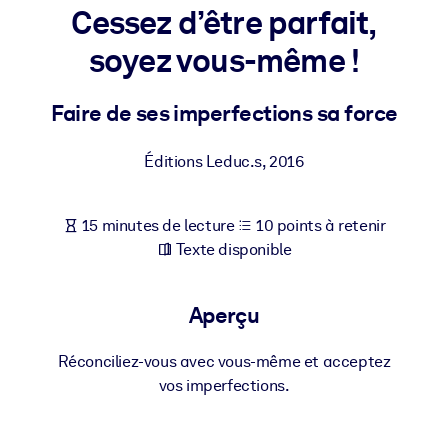
Bâtissez une main-d'œuvre plus saine et plus résiliente.
Cessez d’être parfait,
soyez vous-même !
PAR SYSTÈME
Pour LMS/LXP
Faire de ses imperfections sa force
Intégrez des connaissances vérifiées et concises dans votre
LMS/LXP pour de meilleurs résultats d'apprentissage.
Éditions Leduc.s
,
2016
Pour bibliothèques d'entreprise
Enrichissez votre bibliothèque d'entreprise avec des connaissanc
15 minutes de lecture
10 points à retenir
commerciales fiables et prêtes à l'emploi.
Texte disponible
Pour les systèmes d’IA
Alimentez vos systèmes d'IA avec des connaissances fiables et
Aperçu
structurées pour améliorer les résultats.
Réconciliez-vous avec vous-même et acceptez
vos imperfections.