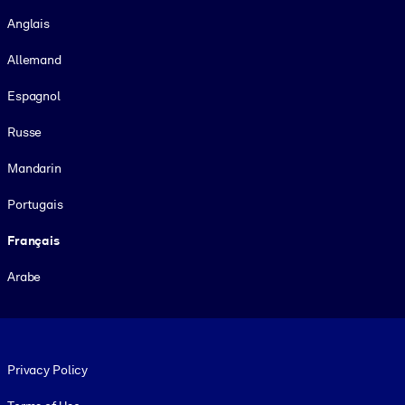
Langue
Anglais
Allemand
Espagnol
Russe
Mandarin
Portugais
Français
Arabe
Footer legal
Privacy Policy