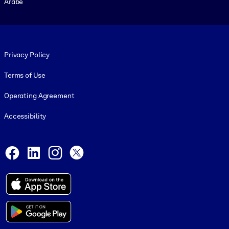
Arabe
Footer legal
Privacy Policy
Terms of Use
Operating Agreement
Accessibility
Social and Apps
Facebook
LinkedIn
Instagram
X