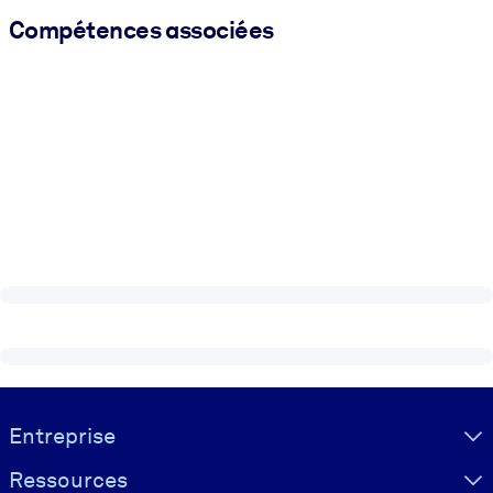
Compétences associées
Visually hidden Text
Entreprise
Ressources