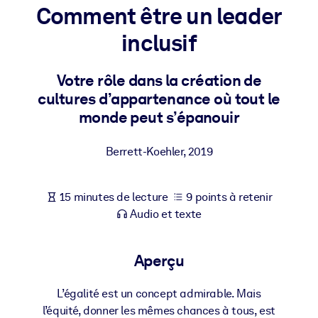
Bâtissez une main-d'œuvre plus saine et plus résiliente.
Comment être un leader
inclusif
PAR SYSTÈME
Pour LMS/LXP
Votre rôle dans la création de
Intégrez des connaissances vérifiées et concises dans votre
cultures d’appartenance où tout le
LMS/LXP pour de meilleurs résultats d'apprentissage.
monde peut s’épanouir
Pour bibliothèques d'entreprise
Berrett-Koehler
,
2019
Enrichissez votre bibliothèque d'entreprise avec des connaissanc
commerciales fiables et prêtes à l'emploi.
Pour les systèmes d’IA
15 minutes de lecture
9 points à retenir
Audio et texte
Alimentez vos systèmes d'IA avec des connaissances fiables et
structurées pour améliorer les résultats.
Aperçu
L’égalité est un concept admirable. Mais
l’équité, donner les mêmes chances à tous, est