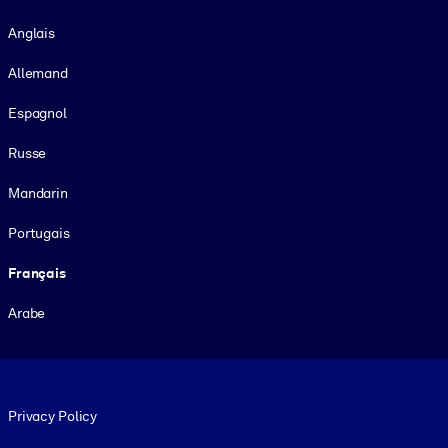
Langue
Anglais
Allemand
Espagnol
Russe
Mandarin
Portugais
Français
Arabe
Footer legal
Privacy Policy