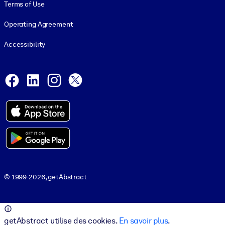
Terms of Use
Operating Agreement
Accessibility
Social and Apps
Facebook
LinkedIn
Instagram
X
© 1999-2026, getAbstract
© 1999-2026, getAbstract
getAbstract utilise des cookies.
En savoir plus
.