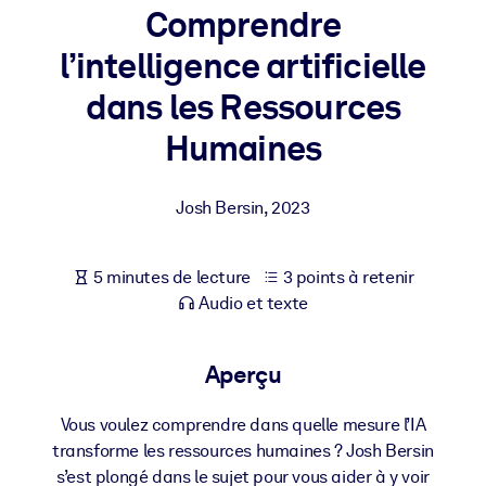
Bâtissez une main-d'œuvre plus saine et plus résiliente.
Comprendre
l’intelligence artificielle
PAR SYSTÈME
dans les Ressources
Pour LMS/LXP
Intégrez des connaissances vérifiées et concises dans votre
Humaines
LMS/LXP pour de meilleurs résultats d'apprentissage.
Pour bibliothèques d'entreprise
Josh Bersin
,
2023
Enrichissez votre bibliothèque d'entreprise avec des connaissanc
commerciales fiables et prêtes à l'emploi.
5 minutes de lecture
3 points à retenir
Pour les systèmes d’IA
Audio et texte
Alimentez vos systèmes d'IA avec des connaissances fiables et
structurées pour améliorer les résultats.
Aperçu
Vous voulez comprendre dans quelle mesure l’IA
transforme les ressources humaines ? Josh Bersin
s’est plongé dans le sujet pour vous aider à y voir