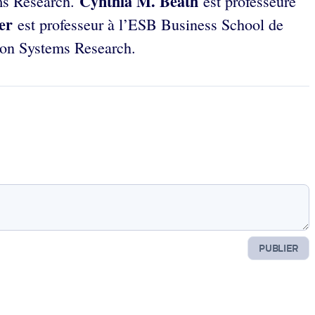
Cynthia M. Beath
ms Research.
est professeure
er
est professeur à l’ESB Business School de
tion Systems Research.
PUBLIER