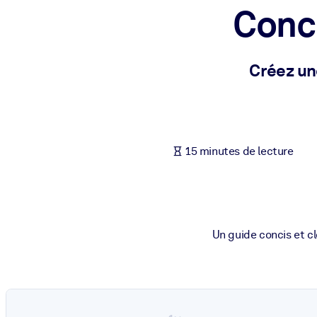
Conc
PAR SYSTÈME
Pour LMS/LXP
Intégrez des connaissances vérifiées et concises dans votre LMS/L
Créez un
Pour bibliothèques d'entreprise
Enrichissez votre bibliothèque d'entreprise avec des connaissance
Pour les systèmes d’IA
15 minutes de lecture
Alimentez vos systèmes d'IA avec des connaissances fiables et stru
Un guide concis et cl