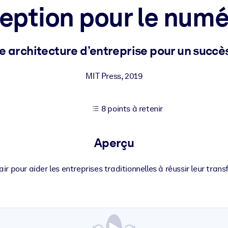
eption pour le numé
XP pour de meilleurs résultats d'apprentissage.
e architecture d’entreprise pour un succè
s commerciales fiables et prêtes à l'emploi.
MIT Press
,
2019
8 points à retenir
cturées pour améliorer les résultats.
Aperçu
air pour aider les entreprises traditionnelles à réussir leur tra