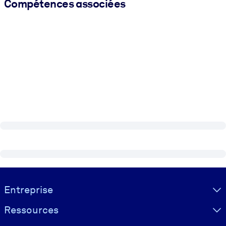
Compétences associées
Visually hidden Text
Entreprise
Ressources