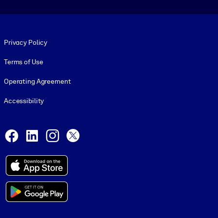
Footer legal
Privacy Policy
Terms of Use
Operating Agreement
Accessibility
Social and Apps
Facebook
LinkedIn
Instagram
X
© 1999-2026, getAbstract