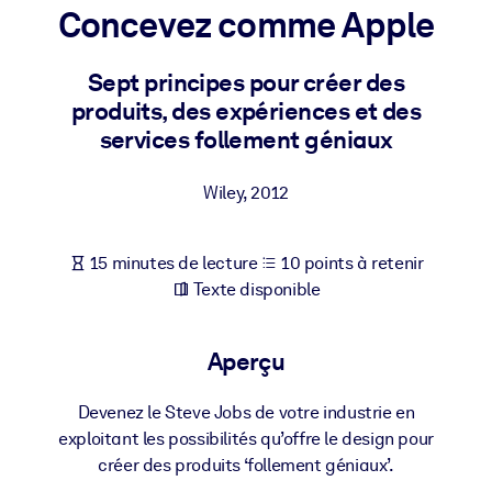
Bâtissez une main-d'œuvre plus saine et plus résiliente.
Concevez comme Apple
Sept principes pour créer des
PAR SYSTÈME
Pour LMS/LXP
produits, des expériences et des
services follement géniaux
Intégrez des connaissances vérifiées et concises dans votre
LMS/LXP pour de meilleurs résultats d'apprentissage.
Wiley
,
2012
Pour bibliothèques d'entreprise
Enrichissez votre bibliothèque d'entreprise avec des connaissanc
15 minutes de lecture
10 points à retenir
commerciales fiables et prêtes à l'emploi.
Texte disponible
Pour les systèmes d’IA
Alimentez vos systèmes d'IA avec des connaissances fiables et
Aperçu
structurées pour améliorer les résultats.
Devenez le Steve Jobs de votre industrie en
exploitant les possibilités qu’offre le design pour
créer des produits ‘follement géniaux’.