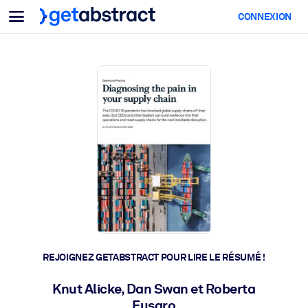
Menu
CONNEXION
Pour équipes & dirigeants
PAR CAS D'USAGE
Pour vous
Montée en compétences IA
Pour les systèmes d’IA
Dotez vos employés de compétences essentielles en IA.
Développement du leadership
Préparez vos dirigeants à la nouvelle ère du travail.
Apprentissage collaboratif
Facilitez l'apprentissage en équipe, la résolution de problèmes rée
et l'action rapide.
Upskilling & Reskilling
Développez les compétences dont votre main-d'œuvre a besoin
REJOIGNEZ GETABSTRACT POUR LIRE LE RÉSUMÉ !
pour l'avenir.
Santé et bien-être
Knut Alicke, Dan Swan et Roberta
Fusaro