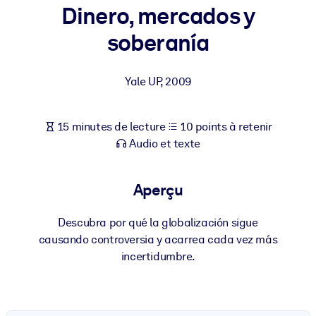
Bâtissez une main-d'œuvre plus saine et plus résiliente.
Dinero, mercados y
soberanía
PAR SYSTÈME
Pour LMS/LXP
Yale UP
,
2009
Intégrez des connaissances vérifiées et concises dans votre
LMS/LXP pour de meilleurs résultats d'apprentissage.
15 minutes de lecture
10 points à retenir
Pour bibliothèques d'entreprise
Audio et texte
Enrichissez votre bibliothèque d'entreprise avec des connaissanc
commerciales fiables et prêtes à l'emploi.
Aperçu
Pour les systèmes d’IA
Alimentez vos systèmes d'IA avec des connaissances fiables et
Descubra por qué la globalización sigue
structurées pour améliorer les résultats.
causando controversia y acarrea cada vez más
incertidumbre.