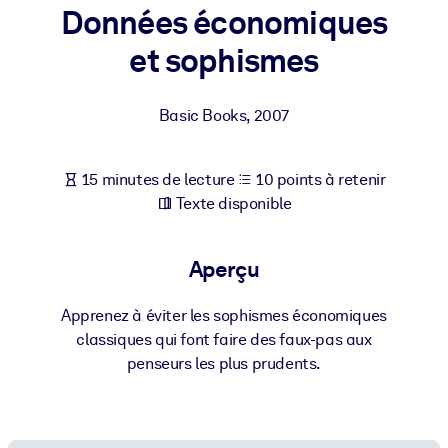
Bâtissez une main-d'œuvre plus saine et plus résiliente.
Données économiques
et sophismes
PAR SYSTÈME
Pour LMS/LXP
Basic Books
,
2007
Intégrez des connaissances vérifiées et concises dans votre
LMS/LXP pour de meilleurs résultats d'apprentissage.
15 minutes de lecture
10 points à retenir
Pour bibliothèques d'entreprise
Texte disponible
Enrichissez votre bibliothèque d'entreprise avec des connaissanc
commerciales fiables et prêtes à l'emploi.
Aperçu
Pour les systèmes d’IA
Alimentez vos systèmes d'IA avec des connaissances fiables et
Apprenez à éviter les sophismes économiques
structurées pour améliorer les résultats.
classiques qui font faire des faux-pas aux
penseurs les plus prudents.