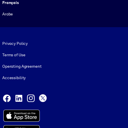
Français
Arabe
Footer legal
Privacy Policy
Terms of Use
Operating Agreement
Accessibility
Social and Apps
Facebook
LinkedIn
Instagram
X