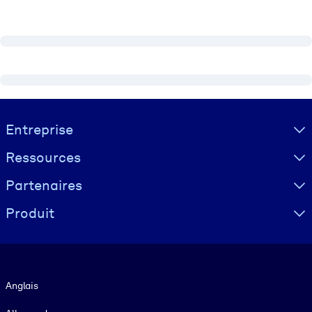
Visually hidden Text
Entreprise
Ressources
Partenaires
Produit
Langue
Anglais